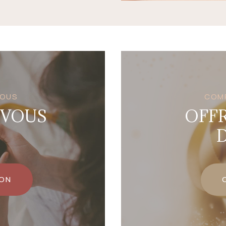
VOUS
COM
-VOUS
OFF
D
ION