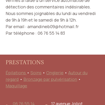
vérifiés à l’aide d’un service automatisé de
détection des commentaires indésirables.
Nous sommes joignables du lundi au vendredi
de 9h à 19h et le samedi de 9h à 12h.
Par email : amandineb09@hotmail.fr
Par téléphone : 06 76 55 14 83
PRESTATIONS
Épilations
•
Soins
•
Onglerie
•
Autour du
regard
•
Bronzage par pulvérisation
•
Maquillage
06 76 55 14
17 avenue Joliot